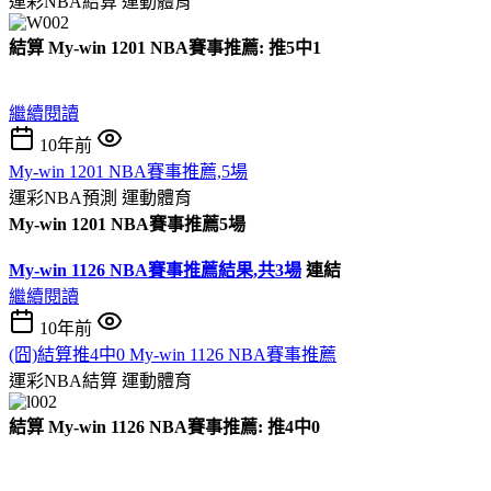
運彩NBA結算
運動體育
結算 My-win 1201 NBA賽事推薦: 推5中1
繼續閱讀
10年前
My-win 1201 NBA賽事推薦,5場
運彩NBA預測
運動體育
My-win 1201 NBA賽事推薦5場
My-win 1126 NBA賽事推薦結果,共3場
連結
繼續閱讀
10年前
(囧)結算推4中0 My-win 1126 NBA賽事推薦
運彩NBA結算
運動體育
結算 My-win 1126 NBA賽事推薦: 推4中0