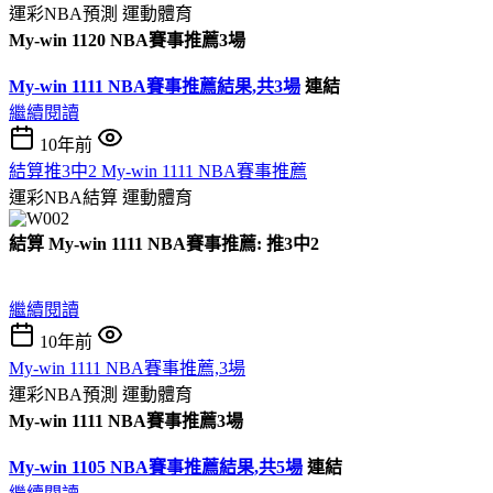
運彩NBA預測
運動體育
My-win 1120 NBA賽事推薦3場
My-win 1111 NBA賽事推薦結果,共3場
連結
繼續閱讀
10年前
結算推3中2 My-win 1111 NBA賽事推薦
運彩NBA結算
運動體育
結算 My-win 1111 NBA賽事推薦: 推3中2
繼續閱讀
10年前
My-win 1111 NBA賽事推薦,3場
運彩NBA預測
運動體育
My-win 1111 NBA賽事推薦3場
My-win 1105 NBA賽事推薦結果,共5場
連結