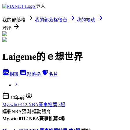
登入
我的部落格
我的部落格後台
我的帳號
登出
Laigeme的ｅ想世界
相簿
部落格
名片
10年前
My-win 0112 NBA賽事推薦,3場
運彩NBA預測
運動體育
My-win 0112 NBA賽事推薦3場