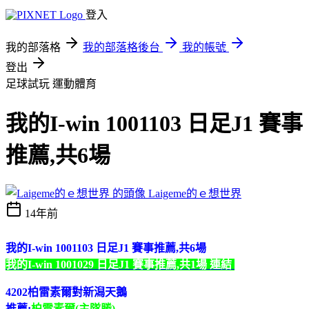
登入
我的部落格
我的部落格後台
我的帳號
登出
足球試玩
運動體育
我的I-win 1001103 日足J1 賽事
推薦,共6場
Laigeme的ｅ想世界
14年前
我的I-win 1001103 日足J1 賽事推薦,共6場
我的I-win 1001029 日足J1 賽事推薦,共1場 連結
4202柏雷素爾對新潟天鵝
推薦:
柏雷素爾(主隊勝)