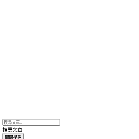
推薦文章
關閉搜尋