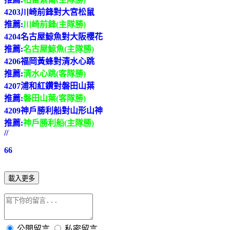
4203川崎前鋒對大宮松鼠
推薦:
川崎前鋒(主隊勝)
4204名古屋鯨魚對大阪櫻花
推薦:
名古屋鯨魚(主隊勝)
4206福岡黃蜂對清水心跳
推薦:
清水心跳(客隊勝)
4207浦和紅鑽對磐田山葉
推薦:
磐田山葉(客隊勝)
4209神戶勝利船對山形山神
推薦:
神戶勝利船(主隊勝)
//
66
載入更多
公開留言
私密留言