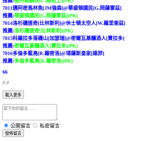
推薦:
德州遊騎兵[C.路易士](PK)
7011邁阿密馬林魚[JM強森]@華盛頓國民[G.岡薩雷茲]
推薦:
華盛頓國民[G.岡薩雷茲](PK)
7014洛杉磯道奇[比林斯利]@休士頓太空人[W.羅里奎茲]
推薦:
洛杉磯道奇[比林斯利](PK)
7015科羅拉多落磯山[加瑟瑞]@密爾瓦基釀酒人[賈拉多]
推薦:
密爾瓦基釀酒人[賈拉多](PK)
7016多倫多藍鳥[R.羅密洛]@堪薩斯皇家[達菲]
推薦:
多倫多藍鳥[R.羅密洛](PK)
66
// //
載入更多
公開留言
私密留言
發佈留言